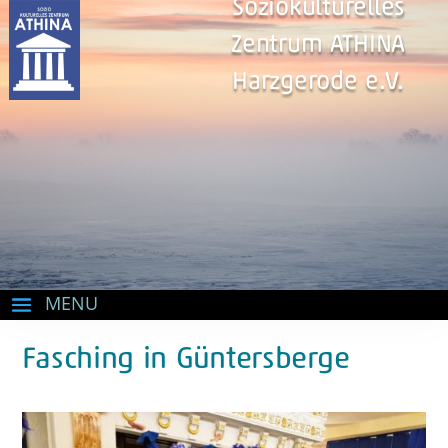
Soziokulturelles
Zentrum ATHINA
Harzgerode e.V.
Fasching in Güntersberge