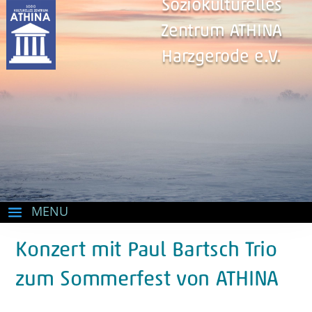
Soziokulturelles
Zentrum ATHINA
Harzgerode e.V.
Konzert mit Paul Bartsch Trio
zum Sommerfest von ATHINA