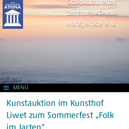
Soziokulturelles
Zentrum ATHINA
Harzgerode e.V.
Kunstauktion im Kunsthof
Liwet zum Sommerfest „Folk
im Jarten“