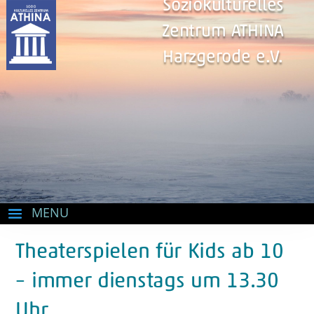
Soziokulturelles
Zentrum ATHINA
Harzgerode e.V.
Theaterspielen für Kids ab 10
– immer dienstags um 13.30
Uhr