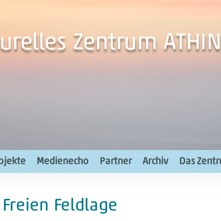
turelles Zentrum ATHIN
ojekte
Medienecho
Partner
Archiv
Das Zent
 Freien Feldlage