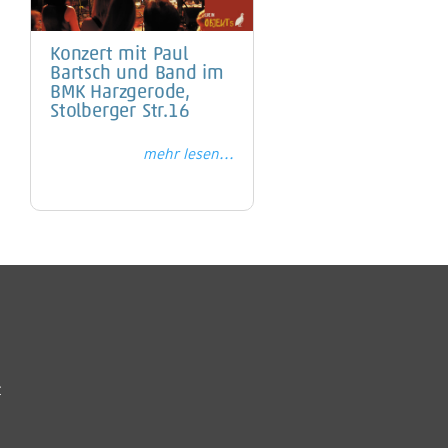
Konzert mit Paul
Bartsch und Band im
BMK Harzgerode,
Stolberger Str.16
mehr lesen...
t