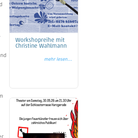
nd
.
Workshopreihe mit
Christine Wahlmann
und
mehr lesen...
um
er