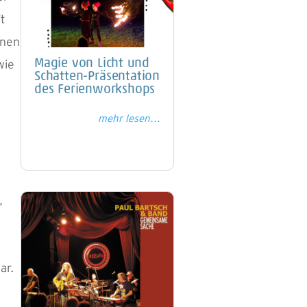
ft
enen
wie
Magie von Licht und
Schatten-Präsentation
des Ferienworkshops
mehr lesen...
,
ar.