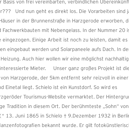
r Basis von frei vereinbarten, verbindlichen Übereinkünf
r??? Und nun geht es direkt los. Die Vorarbeiten sind j
 Häuser in der Brunnenstraße in Harzgerode erworben, d
nd Fachwerkbauten mit Nebengelass. In der Nummer 20 i
 eingezogen. Einige Arbeit ist noch zu leisten, damit es
len eingebaut werden und Solarpaneele aufs Dach. In de
Heizung. Auch hier wollen wir eine möglichst nachhalti
interessierte Mieter. Unser ganz großes Projekt ist di
l von Harzgerode, der 5km entfernt sehr reizvoll in einer
Einetal liegt. Schielo ist ein Kunstdorf. So wird es
rzgeröder Tourismus-Website vermarktet. Der Hintergru
nge Tradition in diesem Ort. Der berühmteste „Sohn“ von
* 13. Juni 1865 in Schielo † 9.Dezember 1932 in Berli
anzenfotografien bekannt wurde. Er gilt fotokünstleris