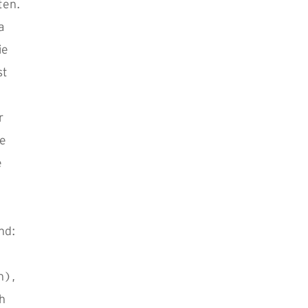
ten.
a
ie
st
r
ge
e
nd:
n),
ch