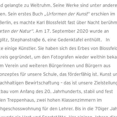
und gelangte zu Weltruhm. Seine Werke sind unter ander
en. Sein erstes Buch „
Urformen der Kunst
“ erschien im
rlin, es machte Karl Blossfeldt fast über Nacht berühm
rten der Natur“
. Am 17. September 2020 wurde an
itz, Stephanstraße 6, eine Gedenktafel enthüllt. In
 einige Künstler. Sie haben sich des Erbes von Blossfel
reis gegründet, um den Fotografen wieder weithin bek
m Verein und weiteren Bürgerinnen und Bürgern aus
Konzeptes für unsere Schule, das förderfähig ist. Kunst u
achhaltigen Bewirtschaftung – das ist unsere Zielstellun
itbau vom Anfang des 20. Jahrhunderts, stabil und fest
llen Treppenhaus, zwei hohen Klassenzimmern im
hgeschosswohnung für den Lehrer. Bis in die 70iger Ja