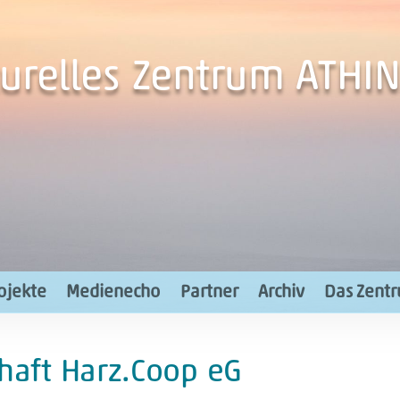
turelles Zentrum ATHIN
ojekte
Medienecho
Partner
Archiv
Das Zent
haft Harz.Coop eG