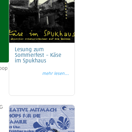
Lesung zum
Sommerfest – Käse
im Spukhaus
coop
mehr lesen...
eG
e