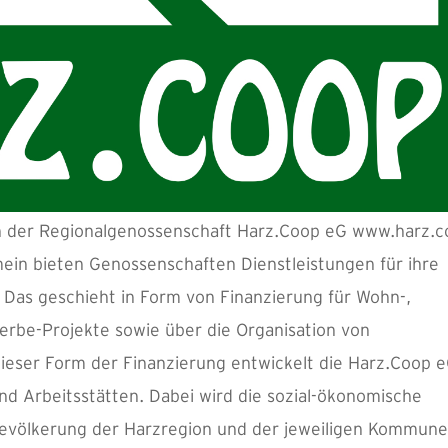
 in der Regionalgenossenschaft Harz.Coop eG www.harz.
in bieten Genossenschaften Dienstleistungen für ihre
 Das geschieht in Form von Finanzierung für Wohn-,
erbe-Projekte sowie über die Organisation von
dieser Form der Finanzierung entwickelt die Harz.Coop 
d Arbeitsstätten. Dabei wird die sozial-ökonomische
Bevölkerung der Harzregion und der jeweiligen Kommun