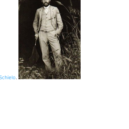
Schielo
.