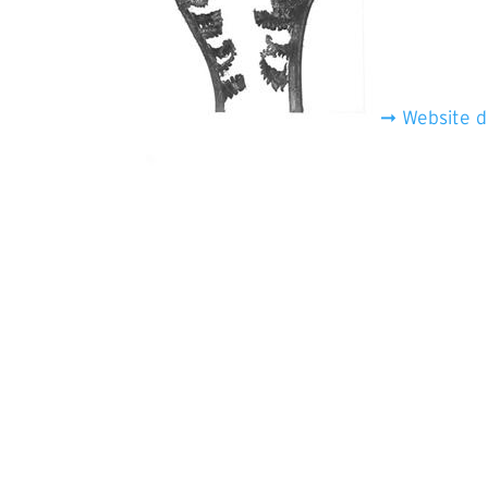
➞ Website d
Video-
Player