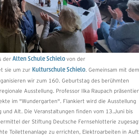
s der
von der
Alten Schule Schielo
et sie um zur
. Gemeinsam mit de
Kulturschule Schielo
 organisieren wir zum 160. Geburtstag des berühmten
egionale Ausstellung. Professor Ilka Raupach präsentier
bjekte im "Wundergarten". Flankiert wird die Ausstellung
und Alt. Die Veranstaltungen finden vom 13.Juni bis
dermittel der Stiftung Deutsche Fernsehlotterie zugesag
 Toilettenanlage zu errichten, Elektroarbeiten in Auf