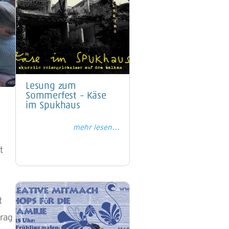
Lesung zum
Sommerfest – Käse
im Spukhaus
m
mehr lesen...
t
t
trag